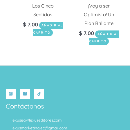
Los Cinco
¡Voy a ser
Sentidos
Optimista! Un
Plan Brillante
$
7.00
AÑADIR AL
$
7.00
CARRITO
AÑADIR AL
CARRITO
Contáctanos
lexusec@lexuseditores.com
lexusmarketing.ec@gmail.com