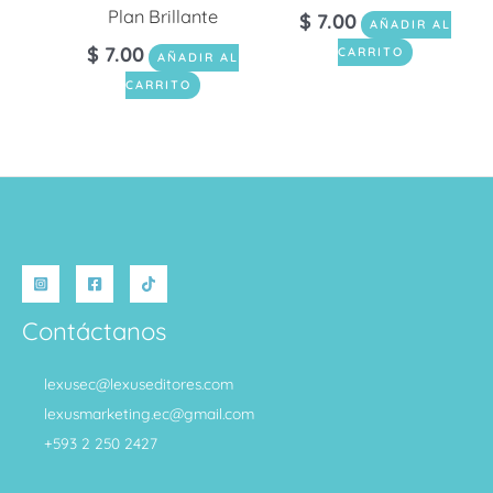
Plan Brillante
$
7.00
AÑADIR AL
$
7.00
CARRITO
AÑADIR AL
CARRITO
Contáctanos
lexusec@lexuseditores.com
lexusmarketing.ec@gmail.com
+593 2 250 2427