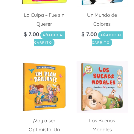
La Culpa – Fue sin
Un Mundo de
Querer
Colores
$
7.00
$
7.00
AÑADIR AL
AÑADIR AL
CARRITO
CARRITO
¡Voy a ser
Los Buenos
Optimista! Un
Modales