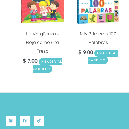
La Vergüenza –
Mis Primeras 100
Roja como una
Palabras
Fresa
$
9.00
AÑADIR AL
$
7.00
CARRITO
AÑADIR AL
CARRITO