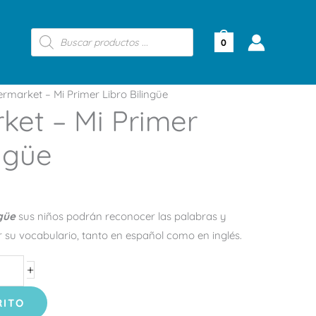
Búsqueda
de
0
productos
rmarket – Mi Primer Libro Bilingüe
ket – Mi Primer
ingüe
ngüe
sus niños podrán reconocer las palabras y
r su vocabulario, tanto en español como en inglés.
+
RITO