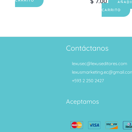
$
7.00
CARRITO
AÑADI
CARRITO
Contáctanos
lexusec@lexuseditores.com
lexusmarketing.ec@gmail.co
+593 2 250 2427
Aceptamos