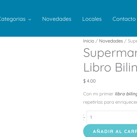
Categorias
Novedades
Locales
Contacto
Supermarket
Inicio
/
Novedades
/ Supe
Supermar
–
Mi
Libro Bil
Primer
Libro
$
4.00
Bilingüe
cantidad
Con mi primer
libro bili
repetirlas para enriquece
-
AÑADIR AL CAR