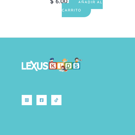
$
6.00
AÑADIR AL
CARRITO