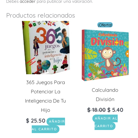
Debes
acceder
para publicar una valoración.
Productos relacionados
El
El
¡Oferta!
precio
preci
original
actua
era:
es:
$ 18.00.
$ 5.40
365 Juegos Para
Calculando
Potenciar La
División
Inteligencia De Tu
$
18.00
$
5.40
Hijo
AÑADIR AL
$
25.50
AÑADIR
CARRITO
AL CARRITO