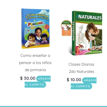
Como enseñar a
pensar a los niños
Clases Diarias
de primaria
2do Naturales
$
30.00
$
10.00
AÑADIR
AÑADIR
AL CARRITO
AL CARRITO