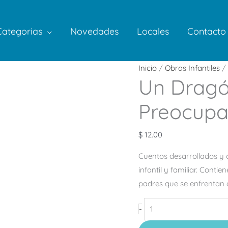
Categorias
Novedades
Locales
Contacto
Un
Inicio
/
Obras Infantiles
/ 
Un Dragó
Dragón
llamado
Preocupa
Preocupación
cantidad
$
12.00
Cuentos desarrollados y 
infantil y familiar. Cont
padres que se enfrentan 
-