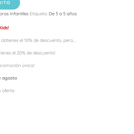
RITO
bras Infantiles
Etiqueta:
De 3 a 5 años
ids!
 obtienes el 10% de descuento, pero...
 ¡Tienes el 20% de descuento!
promoción única!
de agosto
 oferta