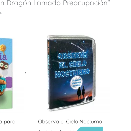
“Un Dragón llamado Preocupación”
.
da para
Observa el Cielo Nocturno