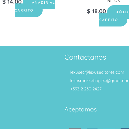
Niños
$
14.00
AÑADIR AL
$
18.00
CARRITO
AÑAD
CARRITO
Contáctanos
lexusec@lexuseditores.com
lexusmarketing.ec@gmail.co
+593 2 250 2427
Aceptamos