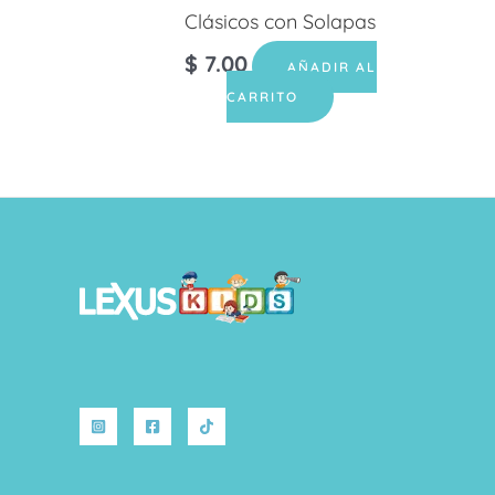
Clásicos con Solapas
$
7.00
AÑADIR AL
CARRITO