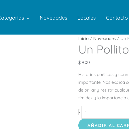
Categorias
Novedades
Locales
Contacto
Un
Inicio
/
Novedades
/ Un Po
Un Pollito
Pollito
Feliz
cantidad
$
9.00
Historias poéticas y con
importante. Nos explica s
de brillar y resistir cual
timidez y la importancia 
-
AÑADIR AL CAR