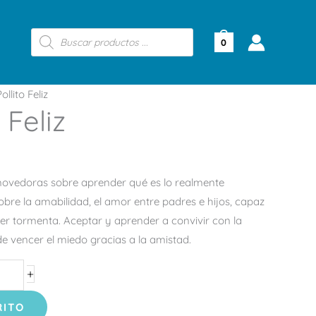
Búsqueda
de
0
productos
llito Feliz
 Feliz
movedoras sobre aprender qué es lo realmente
obre la amabilidad, el amor entre padres e hijos, capaz
quier tormenta. Aceptar y aprender a convivir con la
de vencer el miedo gracias a la amistad.
+
RITO