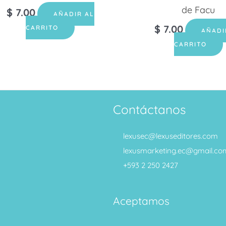
de Facu
$
7.00
AÑADIR AL
$
7.00
CARRITO
AÑADI
CARRITO
Contáctanos
lexusec@lexuseditores.com
lexusmarketing.ec@gmail.co
+593 2 250 2427
Aceptamos