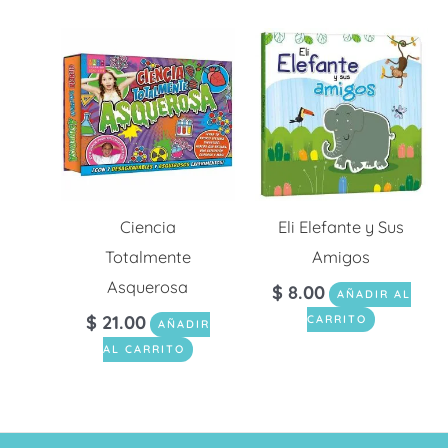
Ciencia
Eli Elefante y Sus
Totalmente
Amigos
Asquerosa
$
8.00
AÑADIR AL
$
21.00
CARRITO
AÑADIR
AL CARRITO