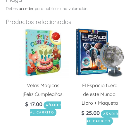
Debes
acceder
para publicar una valoración.
Productos relacionados
Velas Mágicas
El Espacio fuera
¡Feliz Cumpleaños!
de este Mundo.
Libro + Maqueta
$
17.00
AÑADIR
$
25.00
AL CARRITO
AÑADIR
AL CARRITO