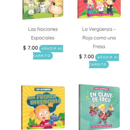
Las Nociones
La Vergüenza –
Espaciales
Roja como una
Fresa
$
7.00
AÑADIR AL
$
7.00
CARRITO
AÑADIR AL
CARRITO