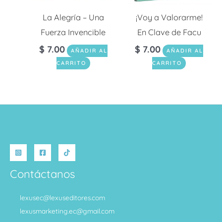
La Alegría – Una
¡Voy a Valorarme!
Fuerza Invencible
En Clave de Facu
$
7.00
$
7.00
AÑADIR AL
AÑADIR AL
CARRITO
CARRITO
Contáctanos
lexusec@lexuseditores.com
lexusmarketing.ec@gmail.com