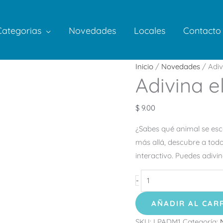
Categorias
Novedades
Locales
Contacto
Adivina
Inicio
/
Novedades
/ Adiv
Adivina e
el
Animal
Mascotas
$
9.00
cantidad
¿Sabes qué animal se esco
más allá, descubre a todo
interactivo. Puedes adivi
-
AÑADIR AL CAR
SKU:
LPADM1
Categoría: