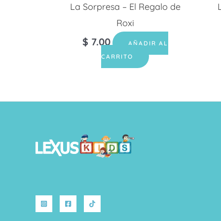
La Sorpresa – El Regalo de
Roxi
$
7.00
AÑADIR AL
CARRITO