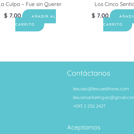
La Culpa – Fue sin Querer
Los Cinco Senti
$
7.00
$
7.00
AÑADIR AL
AÑADI
CARRITO
CARRITO
Contáctanos
lexusec@lexuseditores.com
lexusmarketing.ec@gmail.co
+593 2 250 2427
Aceptamos