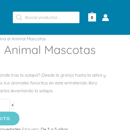
Búsqueda
de
0
productos
ina el Animal Mascotas
l Animal Mascotas
nde tras la solapa? ¡Desde la granja hasta la selva y
s tus animales favoritos en este entretenido libro
narlos levantando la solapa.
+
RITO
Novedades
Etiqueta:
De 3 a 5 años