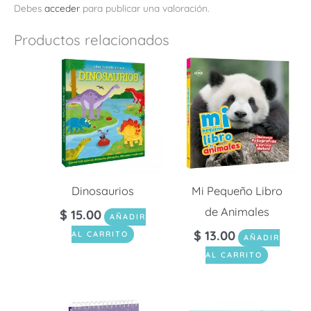
Debes
acceder
para publicar una valoración.
Productos relacionados
Dinosaurios
Mi Pequeño Libro
de Animales
$
15.00
AÑADIR
$
13.00
AL CARRITO
AÑADIR
AL CARRITO