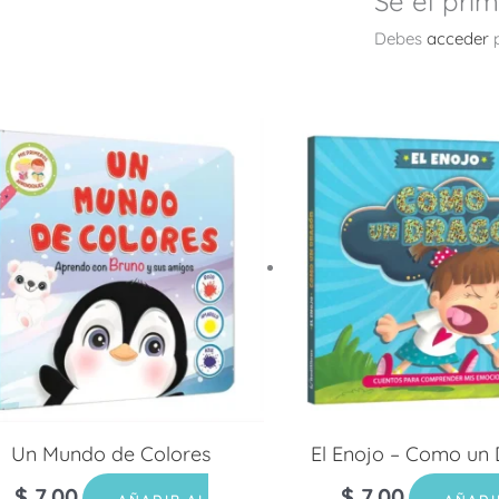
Sé el prim
Debes
acceder
p
Un Mundo de Colores
El Enojo – Como un
$
7.00
$
7.00