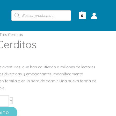
Búsqueda
de
0
productos
Tres Cerditos
Cerditos
 de aventuras, que han cautivado a millones de lectores
ias divertidas y emocionantes, magníficamente
r en familia o en la hora de dormir. Una nueva forma de
ble.
+
RITO