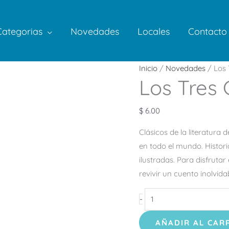
Categorias
Novedades
Locales
Contacto
Los
Inicio
/
Novedades
/ Los 
Los Tres 
Tres
Cerditos
cantidad
$
6.00
Clásicos de la literatura
en todo el mundo. Histor
ilustradas. Para disfruta
revivir un cuento inolvida
-
AÑADIR AL CAR