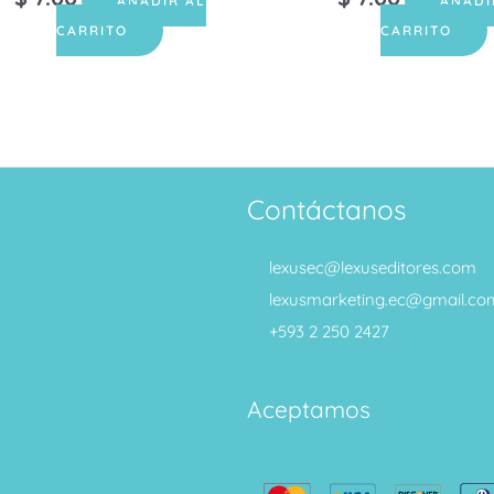
AÑADIR AL
AÑADI
CARRITO
CARRITO
Contáctanos
lexusec@lexuseditores.com
lexusmarketing.ec@gmail.co
+593 2 250 2427
Aceptamos