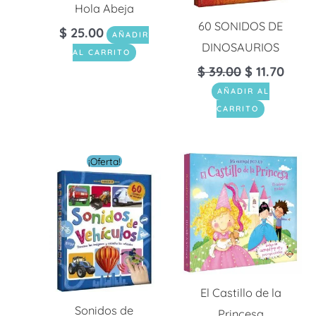
Hola Abeja
60 SONIDOS DE
$
25.00
AÑADIR
DINOSAURIOS
AL CARRITO
$
39.00
$
11.70
AÑADIR AL
CARRITO
El
El
¡Oferta!
precio
precio
original
actual
era:
es:
$ 39.00.
$ 11.70.
El Castillo de la
Sonidos de
Princesa