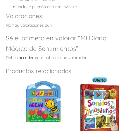
Incluye plumón de tinta invisible
Valoraciones
No hay valoraciones aún.
Sé el primero en valorar “Mi Diario
Mágico de Sentimientos”
Debes
acceder
para publicar una valoración.
Productos relacionados
El
El
¡Oferta!
precio
preci
original
actua
era:
es:
$ 39.00.
$ 11.7