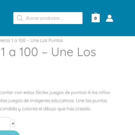
Búsqueda
de
0
productos
ros 1 a 100 – Une Los Puntos
1 a 100 – Une Los
contar con estos fáciles juegos de puntos! A los niños
estos juegos de imágenes educativos. Une los puntos
condida y colorea el dibujo que has creado.
+