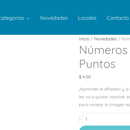
Categorias
Novedades
Locales
Contacto
Números
Inicio
/
Novedades
/ Núme
Números 
1
a
Puntos
100
–
$
4.00
Une
Los
¡Aprender el alfabeto y a 
Puntos
les va a gustar resolver 
cantidad
para revelar la imagen es
-