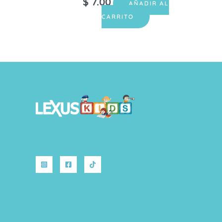
$
7.00
AÑADIR AL
CARRITO