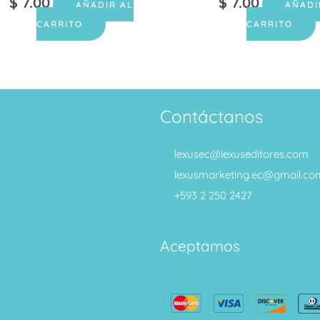
$
7.00
$
7.00
AÑADIR AL
AÑADI
CARRITO
CARRITO
Contáctanos
lexusec@lexuseditores.com
lexusmarketing.ec@gmail.co
+593 2 250 2427
Aceptamos