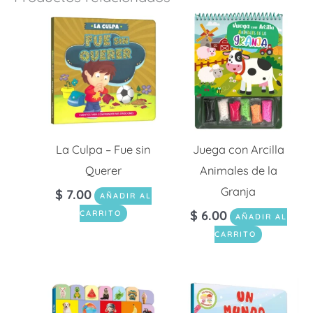
La Culpa – Fue sin
Juega con Arcilla
Querer
Animales de la
Granja
$
7.00
AÑADIR AL
$
6.00
CARRITO
AÑADIR AL
CARRITO