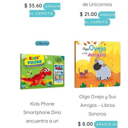
de Unicornios
$
33.60
AÑADIR
$
21.00
AL CARRITO
AÑADIR
AL CARRITO
El
El
¡Oferta!
precio
precio
original
actual
era:
es:
$ 30.00.
$ 9.00.
Olga Oveja y Sus
Kids Phone
Amigos – Libros
Smartphone Dino
Sonoros
encuentra a un
$
8.00
AÑADIR AL