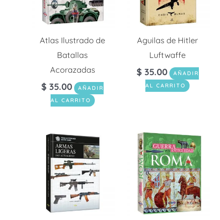
Atlas Ilustrado de
Aguilas de Hitler
Batallas
Luftwaffe
Acorazadas
$
35.00
AÑADIR
$
35.00
AL CARRITO
AÑADIR
AL CARRITO